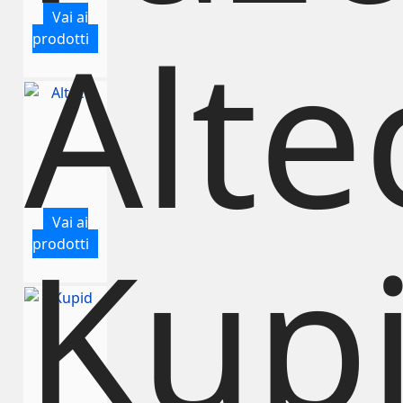
Vai ai
Alte
prodotti
Vai ai
Kup
prodotti