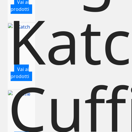
Vai ai
Kat
prodotti
Vai ai
Cuff
prodotti