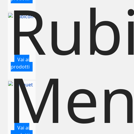
Rub
Vai ai
Men
prodotti
Vai ai