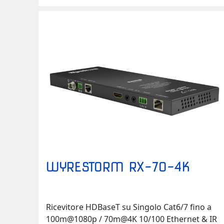
della serie MXV per distanze entro i 70 metri e
in modo particolare per MXV-0808-H2A-70 e
MXV-0606-H2A-70. RXV-70-4K-G2 può gestire
facilmente le attuali e prossime future…
WYRESTORM RX-70-4K
Ricevitore HDBaseT su Singolo Cat6/7 fino a
100m@1080p / 70m@4K 10/100 Ethernet & IR