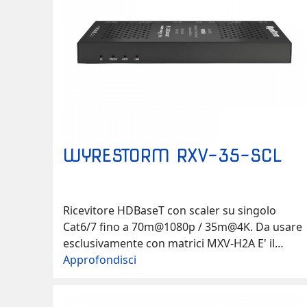
WYRESTORM RXV-35-SCL
Ricevitore HDBaseT con scaler su singolo
Cat6/7 fino a 70m@1080p / 35m@4K. Da usare
esclusivamente con matrici MXV-H2A E' il
ricevitore HDMI 2.0 18Gbps HDBaseT ideale
Approfondisci
per le matrici/switcher MXV. L'RXV-35-SCL
integra un potente scaler che converte