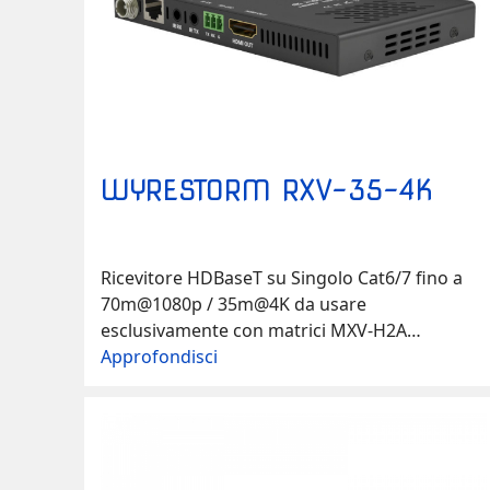
WYRESTORM RXV-35-4K
Ricevitore HDBaseT su Singolo Cat6/7 fino a
70m@1080p / 35m@4K da usare
esclusivamente con matrici MXV-H2A
Ricevitore conforme alle specifiche HDMI 2.0,
Approfondisci
via HDBaseT e tutte le attuali tecnologie di
compressione dalla matrice ai ricevitori serie
RXV. Alimentazione via PoH così da non avere
più l'esigenza di cercare spazio e…