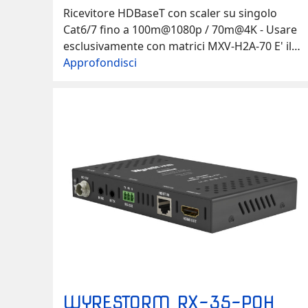
Ricevitore HDBaseT con scaler su singolo
Cat6/7 fino a 100m@1080p / 70m@4K - Usare
esclusivamente con matrici MXV-H2A-70 E' il
ricevitore HDMI 2.0 18Gbps HDBaseT ideale
Approfondisci
per le matrici/switcher MXV-H2A-70. L'RXV-70-
G2-SCL integra un potente scaler che converte
contenuti 4K UHD e HDR su display 1080p
non-HDR. Formati audio: S/PDIF: 2ch…
WYRESTORM RX-35-POH