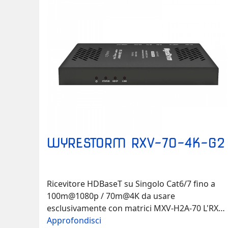
contenuti 4K UHD e HDR su display 1080p
non-HDR. Formati audio: S/PDIF: 2ch…
WYRESTORM RXV-70-4K-G2
Ricevitore HDBaseT su Singolo Cat6/7 fino a
100m@1080p / 70m@4K da usare
esclusivamente con matrici MXV-H2A-70 L'RXV-
70-4K-G2 è il partner perfetto per le matrici
Approfondisci